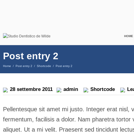
HOME
Post entry 2
Home
/
Post entry 2
/
Shortcode
/
Post entry 2
28 settembre 2011
admin
Shortcode
Le
Pellentesque sit amet mi justo. Integer erat nisl, 
fermentum, facilisis a dolor. Nam pharetra tortor 
aliquet. Ut a mi velit. Praesent sed tincidunt lec